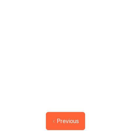
Voir l'article

Previous